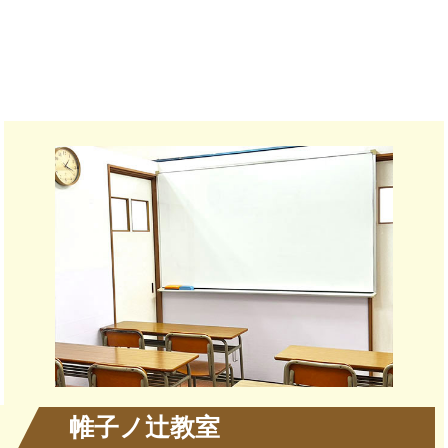
帷子ノ辻教室