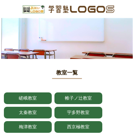
教室一覧
嵯峨教室
帷子ノ辻教室
太秦教室
宇多野教室
梅津教室
西京極教室